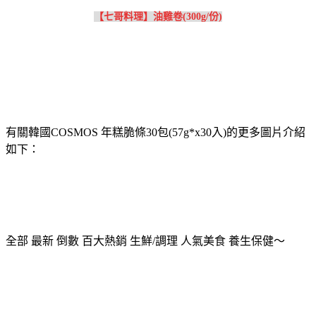
【七哥料理】油雞卷(300g/份)
有關韓國COSMOS 年糕脆條30包(57g*x30入)的更多圖片介紹
如下：
全部 最新 倒數 百大熱銷 生鮮/調理 人氣美食 養生保健～