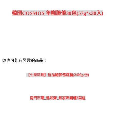
韓國COSMOS 年糕脆條30包(57g*x30入)
你也可能有興趣的商品：
【七哥料理】極品鮑參佛跳牆(2400g/份)
南門市場_逸湘齋_起家呷圍爐3菜組