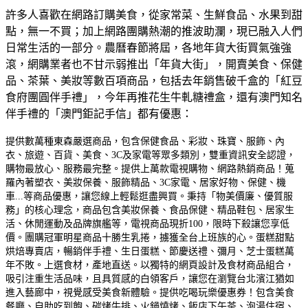
許多人喜歡在網路訂購美食，從家常菜、生鮮食品、水果到甜
點，無一不買；加上網路團購熱潮的推波助瀾，現已融入人們
日常生活的一部分。農曆春節將屆，各地年貨大街買氣強強
滾，網購業者也不甘示弱推出「年貨大街」，開賣美食、保健
品、茶葉、美妝等數百項商品，包括去年銷售破千盒的「紅豆
食府團圓伴手禮」，今年再推花生牛軋糖禮盒，還有澳門知名
伴手禮的「澳門鉅記手信」都有優惠：
提供數萬種東森嚴選商品，包含保健食品、彩妝、珠寶、服飾、內
衣、旅遊、百貨、美食、3C及家電等眾多類別，雙重資訊安全認證，
購物最放心、服務最完整。
提供上萬款電視購物、網路熱銷商品！蒐
羅內著塑衣、美妝保養、服飾精品、3C家電、居家好物、保健、機
車...等商品優惠，讓您線上輕鬆逛盡興買。
秉持「物美價廉、優質服
務」的核心理念，商品包含美妝保養、食品保健、精品鞋包、居家生
活、休閒運動及品牌旗艦等，電視商品現折100，限時下殺讓您享低
價。
團購冠軍明星商品十勝生乳捲，擄獲全台上班族的心。蛋糕甜點
烘焙專賣店，暢銷伴手禮、生日蛋糕、節慶送禮、彌月、芝士蛋糕萬
年不敗。
上選食材，產地直送。以獨特的網頁設計及食材商品組合，
吸引注重生活品味，且具質感的白領客戶，讓您在瀏覽台北濱江猶如
進入藝廊中，視覺感受美食新體驗。
提供吃喝玩樂優惠券！包含美食
餐廳、自助吃到飽、碳烤牛排、火鍋燒烤、飯店下午茶、泡湯住宿、