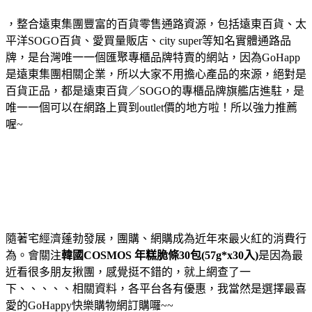
，整合遠東集團豐富的百貨零售通路資源，包括遠東百貨、太
平洋SOGO百貨、愛買量販店、city super等知名實體通路品
牌，是台灣唯一一個匯聚專櫃品牌特賣的網站，因為GoHapp
是遠東集團相關企業，所以大家不用擔心產品的來源，絕對是
百貨正品，都是遠東百貨／SOGO的專櫃品牌旗艦店進駐，是
唯一一個可以在網路上買到outlet價的地方啦！所以強力推薦
喔~
隨著宅經濟蓬勃發展，團購、網購成為近年來最火紅的消費行
為。會關注
韓國COSMOS 年糕脆條30包(57g*x30入)
是因為最
近看很多朋友揪團，感覺挺不錯的，就上網查了一
下、、、、、相關資料，各平台各有優惠，我當然是選擇最喜
愛的GoHappy快樂購物網訂購囉~~