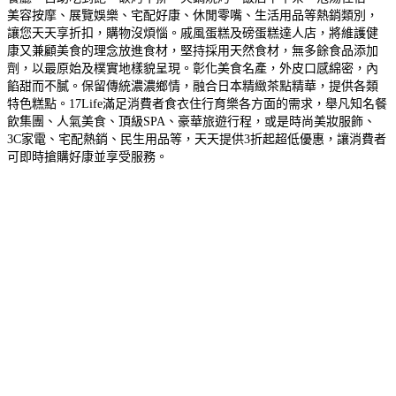
美容按摩、展覽娛樂、宅配好康、休閒零嘴、生活用品等熱銷類別，
讓您天天享折扣，購物沒煩惱。
戚風蛋糕及磅蛋糕達人店，將維護健
康又兼顧美食的理念放進食材，堅持採用天然食材，無多餘食品添加
劑，以最原始及樸實地樣貌呈現。
彰化美食名產，外皮口感綿密，內
餡甜而不膩。保留傳統濃濃鄉情，融合日本精緻茶點精華，提供各類
特色糕點。
17Life滿足消費者食衣住行育樂各方面的需求，舉凡知名餐
飲集團、人氣美食、頂級SPA、豪華旅遊行程，或是時尚美妝服飾、
3C家電、宅配熱銷、民生用品等，天天提供3折起超低優惠，讓消費者
可即時搶購好康並享受服務。