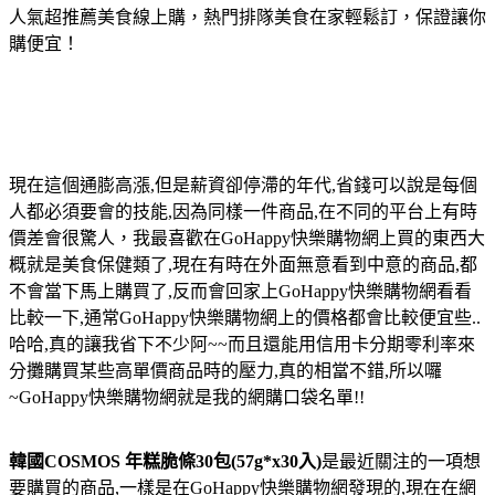
人氣超推薦美食線上購，熱門排隊美食在家輕鬆訂，保證讓你
購便宜！
現在這個通膨高漲,但是薪資卻停滯的年代,省錢可以說是每個
人都必須要會的技能,因為同樣一件商品,在不同的平台上有時
價差會很驚人，我最喜歡在GoHappy快樂購物網上買的東西大
概就是美食保健類了,現在有時在外面無意看到中意的商品,都
不會當下馬上購買了,反而會回家上GoHappy快樂購物網看看
比較一下,通常GoHappy快樂購物網上的價格都會比較便宜些..
哈哈,真的讓我省下不少阿~~而且還能用信用卡分期零利率來
分攤購買某些高單價商品時的壓力,真的相當不錯,所以囉
~GoHappy快樂購物網就是我的網購口袋名單!!
韓國COSMOS 年糕脆條30包(57g*x30入)
是最近關注的一項想
要購買的商品,一樣是在GoHappy快樂購物網發現的,現在在網